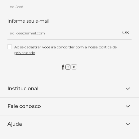
Informe seu e-mail
OK
Ao se cadastrar você irá concordar com a nossa 
política de 
privacidade
Institucional
Sobre Nós
Fale conosco
Onde encontrar
Área restrita
De seg. à sex. das 8h às 18h.
Trabalhe conosco
Ajuda
WhatsApp
Baixe o APP
sac@sodanca.com.br
Formas de pagamento