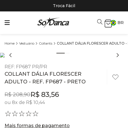
Troca Fácil
BR
Vestuário
Collants
COLLANT DÁLIA FLORESCER ADULTO - 
REF
:
FP687 PR/PR
COLLANT DÁLIA FLORESCER
ADULTO - REF. FP687 - PRETO
R$
83
,
56
R$
208
,
90
ou
8
x de
R$
10
,
44
☆
☆
☆
☆
☆
Mais formas de pagamento