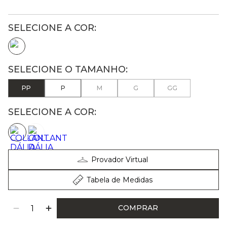
PP
P
M
G
GG
SELECIONE A COR:
Provador Virtual
Tabela de Medidas
COMPRAR