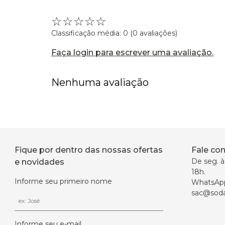
☆
☆
☆
☆
☆
Classificação média: 0
(0 avaliações)
Faça login para escrever uma avaliação.
Nenhuma avaliação
Fique por dentro das nossas ofertas
Fale co
De seg. à 
e novidades
18h.
Informe seu primeiro nome
WhatsAp
sac@soda
Informe seu e-mail