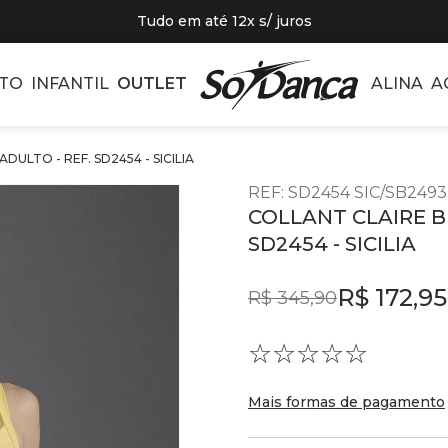
Tudo em até 12x s/ juros
TO
INFANTIL
OUTLET
ALINA
A
DULTO - REF. SD2454 - SICILIA
REF
:
SD2454 SIC/SB2493
COLLANT CLAIRE B
SD2454 - SICILIA
R$
172
,
95
R$
345
,
90
☆
☆
☆
☆
☆
Mais formas de pagamento