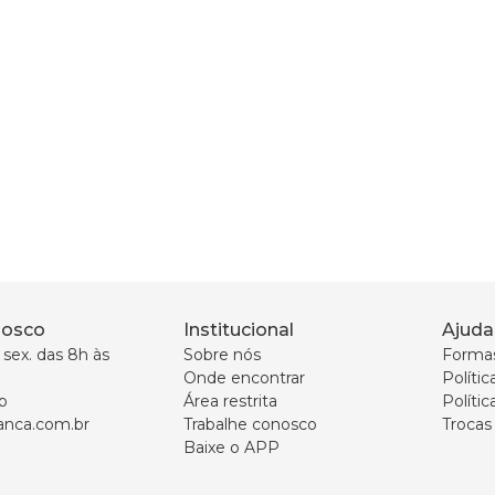
nosco
Institucional
Ajuda
sex. das 8h às 
Sobre nós
Forma
Onde encontrar
Políti
p
Área restrita
Polític
nca.com.br
Trabalhe conosco
Trocas
Baixe o APP