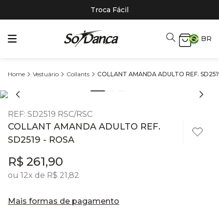
Troca Fácil
BR
Vestuário
Collants
COLLANT AMANDA ADULTO REF. SD251
REF
:
SD2519 RSC/RSC
COLLANT AMANDA ADULTO REF.
SD2519 - ROSA
R$
261
,
90
ou
12
x de
R$
21
,
82
Mais formas de pagamento