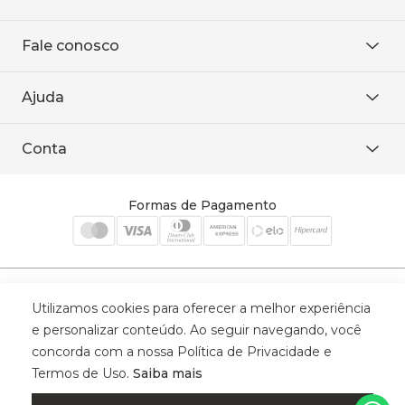
Sobre Nós
Fale conosco
Onde encontrar
Área restrita
De seg. à sex. das 8h às 18h.
Trabalhe conosco
Ajuda
WhatsApp
Baixe o APP
sac@sodanca.com.br
Formas de pagamento
Conta
Política de entrega
Política de privacidade
Minha conta
Trocas e devoluções
Meus pedidos
Formas de Pagamento
Cadastre-se
Selos de Segurança
Utilizamos cookies para oferecer a melhor experiência
e personalizar conteúdo. Ao seguir navegando, você
concorda com a nossa Política de Privacidade e
Termos de Uso.
Saiba mais
© 2025 Trinys Indústria e Comércio Ltda - Todos os direitos reservados