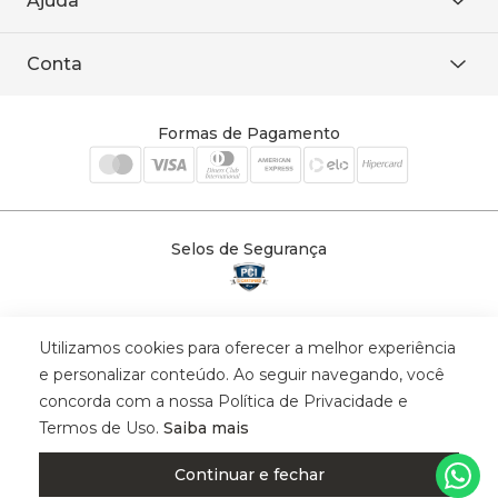
Ajuda
WhatsApp
Baixe o APP
sac@sodanca.com.br
Formas de pagamento
Conta
Política de entrega
Política de privacidade
Minha conta
Trocas e devoluções
Meus pedidos
Formas de Pagamento
Cadastre-se
Selos de Segurança
Utilizamos cookies para oferecer a melhor experiência
© 2025 Trinys Indústria e Comércio Ltda - Todos os direitos reservados
e personalizar conteúdo. Ao seguir navegando, você
| CNPJ: 59.907.634/0001-75 | Rua Santa Augusta, 409 - Vila
concorda com a nossa Política de Privacidade e
Califórnia - Osvaldo Cruz - SP - CEP: 17702-316.
Termos de Uso.
Saiba mais
Continuar e fechar