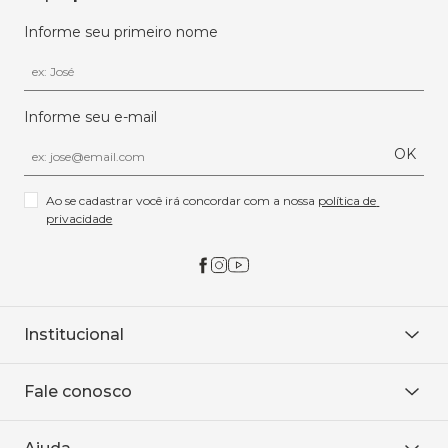
Informe seu primeiro nome
Informe seu e-mail
OK
Ao se cadastrar você irá concordar com a nossa 
política de 
privacidade
Institucional
Sobre Nós
Fale conosco
Onde encontrar
Área restrita
De seg. à sex. das 8h às 18h.
Trabalhe conosco