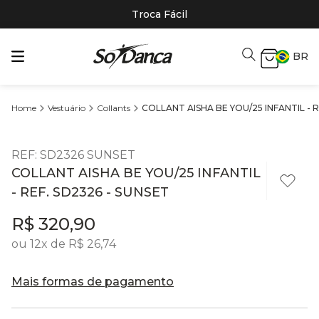
Troca Fácil
BR
Vestuário
Collants
COLLANT AISHA BE YOU/25 INFANTIL - R
REF
:
SD2326 SUNSET
COLLANT AISHA BE YOU/25 INFANTIL
- REF. SD2326 - SUNSET
R$
320
,
90
ou
12
x de
R$
26
,
74
Mais formas de pagamento