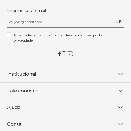
Informe seu e-mail
OK
Ao se cadastrar você irá concordar com a nossa 
política de 
privacidade
Institucional
Sobre Nós
Fale conosco
Onde encontrar
Área restrita
De seg. à sex. das 8h às 18h.
Trabalhe conosco
Ajuda
WhatsApp
Baixe o APP
sac@sodanca.com.br
Formas de pagamento
Conta
Política de entrega
Política de privacidade