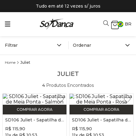
Tudo em até 12 vezes s/ juros
BR
Filtrar
Juliet
JULIET
4
Produtos Encontrados
COMPRAR AGORA
COMPRAR AGORA
SD106 Juliet - Sapatilha de Meia Ponta - Salmon
SD106 Juliet - Sapatilha de Meia Ponta - Rosa
R$
115
,
90
R$
115
,
90
11
x de
R$
10
,
53
11
x de
R$
10
,
53