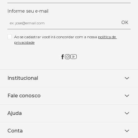
Informe seu e-mail
OK
Ao se cadastrar você irá concordar com a nossa 
política de 
privacidade
Institucional
Sobre Nós
Fale conosco
Onde encontrar
Área restrita
De seg. à sex. das 8h às 18h.
Trabalhe conosco
Ajuda
WhatsApp
Baixe o APP
sac@sodanca.com.br
Formas de pagamento
Conta
Política de entrega
Política de privacidade