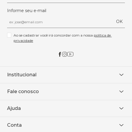
Informe seu e-mail
OK
Ao se cadastrar você irá concordar com a nossa 
política de 
privacidade
Institucional
Sobre Nós
Fale conosco
Onde encontrar
Área restrita
De seg. à sex. das 8h às 18h.
Trabalhe conosco
Ajuda
WhatsApp
Baixe o APP
sac@sodanca.com.br
Formas de pagamento
Conta
Política de entrega
Política de privacidade