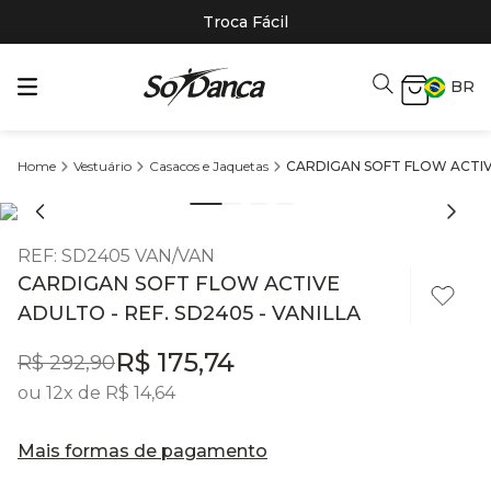
Troca Fácil
BR
Vestuário
Casacos e Jaquetas
CARDIGAN SOFT FLOW ACTIVE
REF
:
SD2405 VAN/VAN
CARDIGAN SOFT FLOW ACTIVE
ADULTO - REF. SD2405 - VANILLA
R$
175
,
74
R$
292
,
90
ou
12
x de
R$
14
,
64
Mais formas de pagamento