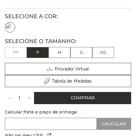
PP
P
M
G
GG
Provador Virtual
Tabela de Medidas
COMPRAR
Calcular frete e prazo de entrega:
Não sei meu CEP