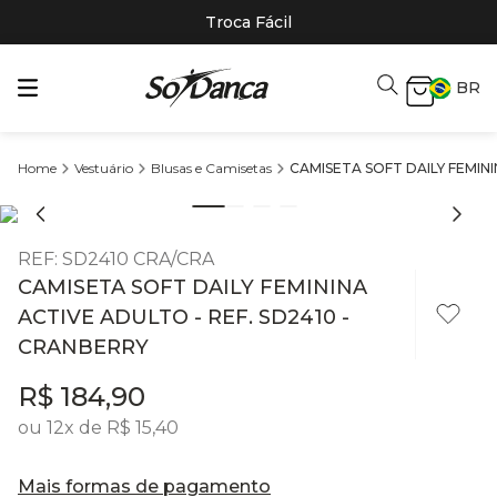
Troca Fácil
BR
Vestuário
Blusas e Camisetas
CAMISETA SOFT DAILY FEMINI
REF
:
SD2410 CRA/CRA
CAMISETA SOFT DAILY FEMININA
ACTIVE ADULTO - REF. SD2410 -
CRANBERRY
R$
184
,
90
ou
12
x de
R$
15
,
40
Mais formas de pagamento