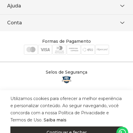
De seg. à sex. das 8h às 18h.
Trabalhe conosco
Ajuda
WhatsApp
Baixe o APP
sac@sodanca.com.br
Formas de pagamento
Conta
Política de entrega
Política de privacidade
Minha conta
Trocas e devoluções
Meus pedidos
Formas de Pagamento
Cadastre-se
Selos de Segurança
Utilizamos cookies para oferecer a melhor experiência
© 2025 Trinys Indústria e Comércio Ltda - Todos os direitos reservados
e personalizar conteúdo. Ao seguir navegando, você
| CNPJ: 59.907.634/0001-75 | Rua Santa Augusta, 409 - Vila
concorda com a nossa Política de Privacidade e
Califórnia - Osvaldo Cruz - SP - CEP: 17702-316.
Termos de Uso.
Saiba mais
Continuar e fechar