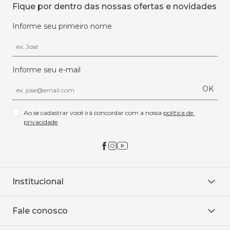
Fique por dentro das nossas ofertas e novidades
Informe seu primeiro nome
Informe seu e-mail
OK
Ao se cadastrar você irá concordar com a nossa 
política de 
privacidade
Institucional
Sobre Nós
Fale conosco
Onde encontrar
Área restrita