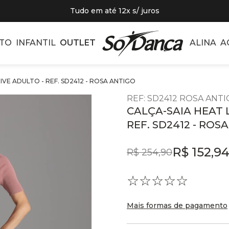
Tudo em até 12x s/ juros
TO
INFANTIL
OUTLET
ALINA
A
IVE ADULTO - REF. SD2412 - ROSA ANTIGO
REF
:
SD2412 ROSA ANT
CALÇA-SAIA HEAT 
REF. SD2412 - ROS
R$
152
,
9
R$
254
,
90
☆
☆
☆
☆
☆
Mais formas de pagamento