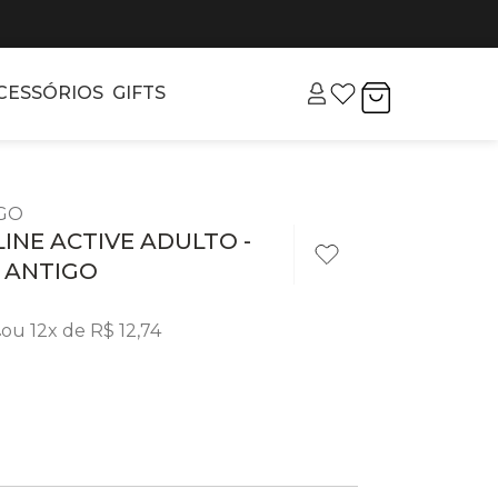
CESSÓRIOS
GIFTS
IGO
LINE ACTIVE ADULTO -
A ANTIGO
4
ou
12
x de
R$
12
,
74