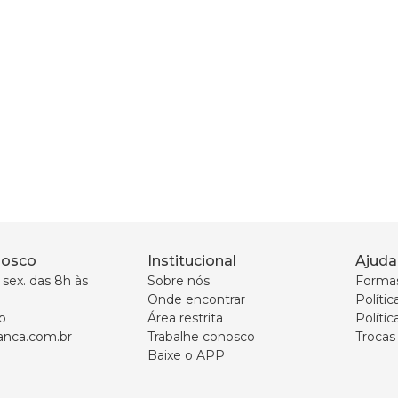
nosco
Institucional
Ajuda
sex. das 8h às 
Sobre nós
Forma
Onde encontrar
Políti
p
Área restrita
Polític
nca.com.br
Trabalhe conosco
Trocas
Baixe o APP