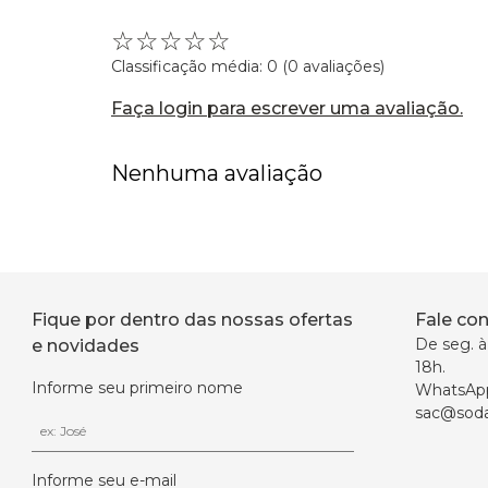
☆
☆
☆
☆
☆
Classificação média: 0
(0 avaliações)
Faça login para escrever uma avaliação.
Nenhuma avaliação
Fique por dentro das nossas ofertas
Fale co
De seg. à 
e novidades
18h.
Informe seu primeiro nome
WhatsAp
sac@soda
Informe seu e-mail