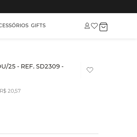
CESSÓRIOS
GIFTS
/25 - REF. SD2309 -
R$
20
,
57