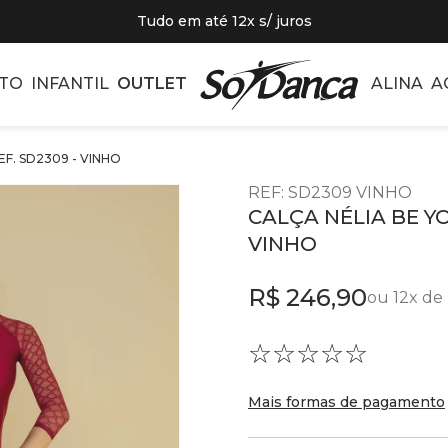
Tudo em até 12x s/ juros
TO
INFANTIL
OUTLET
ALINA
A
EF. SD2309 - VINHO
REF
:
SD2309 VINHO
CALÇA NÉLIA BE YOU
VINHO
R$
246
,
90
ou
12
x de
☆
☆
☆
☆
☆
Mais formas de pagamento