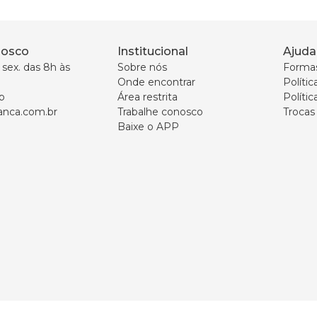
nosco
Institucional
Ajuda
sex. das 8h às 
Sobre nós
Forma
Onde encontrar
Políti
p
Área restrita
Polític
nca.com.br
Trabalhe conosco
Trocas
Baixe o APP