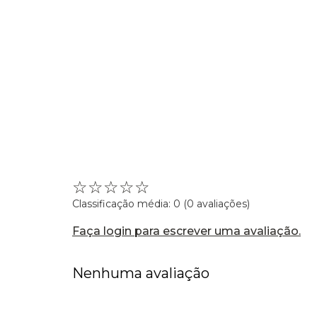
☆
☆
☆
☆
☆
Classificação média: 0
(0 avaliações)
Faça login para escrever uma avaliação.
Nenhuma avaliação