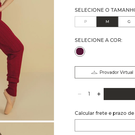
P
M
G
Provador Virtual
Calcular frete e prazo de