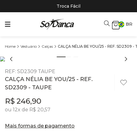
Troca Fácil
BR
Vestuário
Calças
CALÇA NÉLIA BE YOU/25 - REF. SD2309 -
REF
:
SD2309 TAUPE
CALÇA NÉLIA BE YOU/25 - REF.
SD2309 - TAUPE
R$
246
,
90
ou
12
x de
R$
20
,
57
Mais formas de pagamento