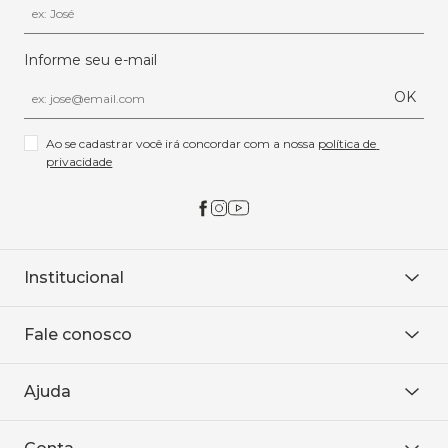
Informe seu e-mail
OK
Ao se cadastrar você irá concordar com a nossa 
política de 
privacidade
Institucional
Sobre Nós
Fale conosco
Onde encontrar
Área restrita
De seg. à sex. das 8h às 18h.
Trabalhe conosco
Ajuda
WhatsApp
Baixe o APP
sac@sodanca.com.br
Formas de pagamento