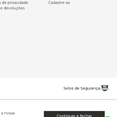
a de privacidade
Cadastre-se
 e devoluções
Selos de Segurança
la Califórnia - Osvaldo Cruz - SP - CEP: 17702-316.
 a nossa
Continuar e fechar