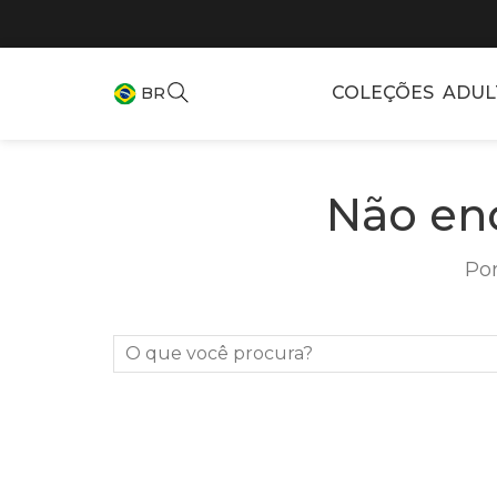
COLEÇÕES
ADUL
BR
Não en
Por
O que você procura?