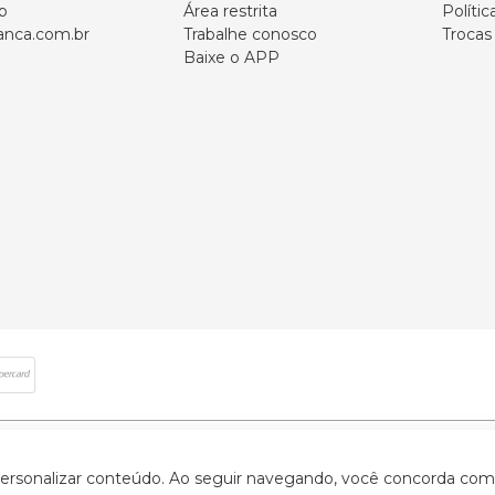
p
Área restrita
Polític
nca.com.br
Trabalhe conosco
Trocas
Baixe o APP
 direitos reservados | CNPJ: 59.907.634/0001-75 | Rua Santa Augusta, 409 - Vi
 personalizar conteúdo. Ao seguir navegando, você concorda com