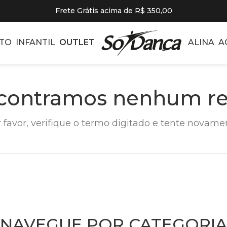
Frete Grátis acima de R$ 350,00
TO
INFANTIL
OUTLET
ALINA
A
contramos nenhum re
 favor, verifique o termo digitado e tente novame
NAVEGUE POR CATEGORIA