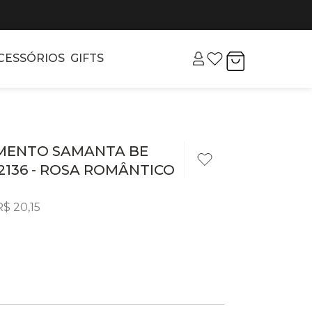
CESSÓRIOS
GIFTS
MENTO SAMANTA BE
SD2136 - ROSA ROMÂNTICO
R$
20
,
15