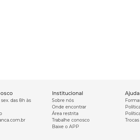
nosco
Institucional
Ajuda
sex. das 8h às 
Sobre nós
Forma
Onde encontrar
Políti
p
Área restrita
Polític
nca.com.br
Trabalhe conosco
Trocas
Baixe o APP