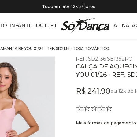
Tudo em até 12x s/ juros
TO
INFANTIL
OUTLET
ALINA
A
MANTA BE YOU 01/26 - REF. SD2136 - ROSA ROMÂNTICO
REF
:
SD2136 SB1392RO
CALÇA DE AQUECI
YOU 01/26 - REF. 
R$
241
,
90
ou
12
x de
☆
☆
☆
☆
☆
Mais formas de pagamento