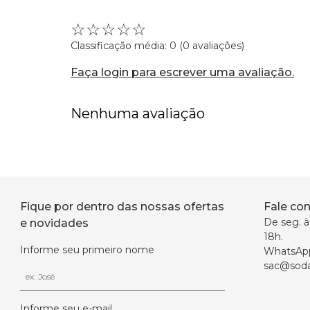
☆
☆
☆
☆
☆
Classificação média: 0
(0 avaliações)
Faça login para escrever uma avaliação.
Nenhuma avaliação
Fique por dentro das nossas ofertas
Fale co
De seg. à 
e novidades
18h.
Informe seu primeiro nome
WhatsAp
sac@soda
Informe seu e-mail