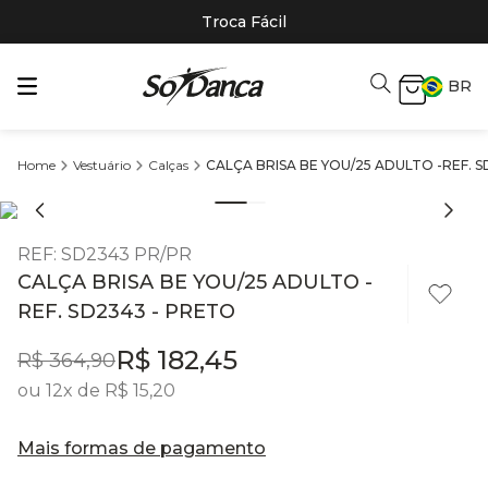
Troca Fácil
BR
Vestuário
Calças
CALÇA BRISA BE YOU/25 ADULTO -REF. 
REF
:
SD2343 PR/PR
CALÇA BRISA BE YOU/25 ADULTO -
REF. SD2343 - PRETO
R$
182
,
45
R$
364
,
90
ou
12
x de
R$
15
,
20
Mais formas de pagamento