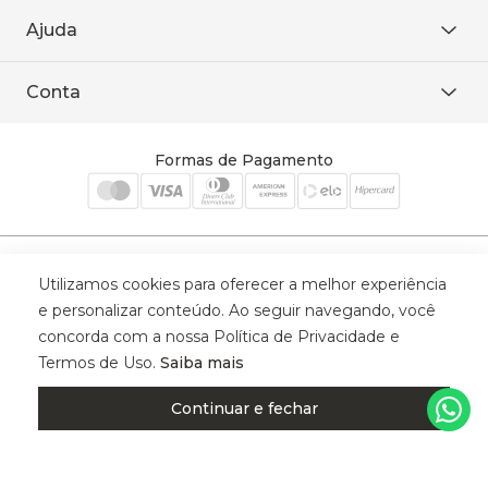
De seg. à sex. das 8h às 18h.
Trabalhe conosco
Ajuda
WhatsApp
Baixe o APP
sac@sodanca.com.br
Formas de pagamento
Conta
Política de entrega
Política de privacidade
Minha conta
Trocas e devoluções
Meus pedidos
Formas de Pagamento
Cadastre-se
Selos de Segurança
Utilizamos cookies para oferecer a melhor experiência
e personalizar conteúdo. Ao seguir navegando, você
concorda com a nossa Política de Privacidade e
Termos de Uso.
Saiba mais
© 2025 Trinys Indústria e Comércio Ltda - Todos os direitos reservados
| CNPJ: 59.907.634/0001-75 | Rua Santa Augusta, 409 - Vila
Continuar e fechar
Califórnia - Osvaldo Cruz - SP - CEP: 17702-316.