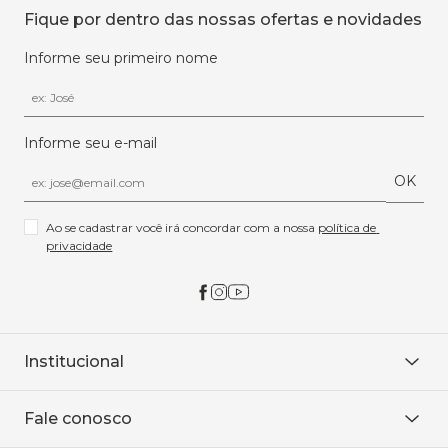
Fique por dentro das nossas ofertas e novidades
Informe seu primeiro nome
Informe seu e-mail
OK
Ao se cadastrar você irá concordar com a nossa 
política de 
privacidade
Institucional
Sobre Nós
Fale conosco
Onde encontrar
Área restrita