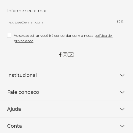
Informe seu e-mail
OK
Ao se cadastrar você irá concordar com a nossa 
política de 
privacidade
Institucional
Sobre Nós
Fale conosco
Onde encontrar
Área restrita
De seg. à sex. das 8h às 18h.
Trabalhe conosco
Ajuda
WhatsApp
Baixe o APP
sac@sodanca.com.br
Formas de pagamento
Conta
Política de entrega
Política de privacidade