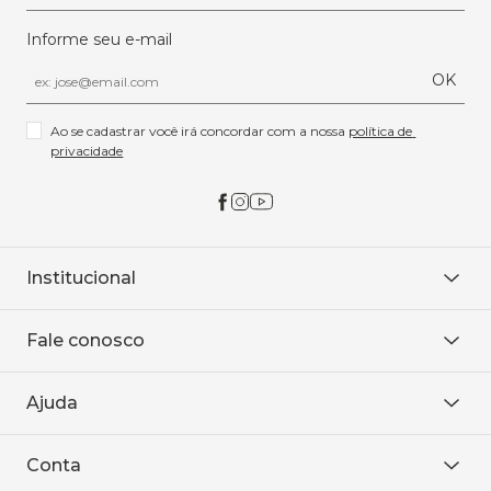
Informe seu e-mail
OK
Ao se cadastrar você irá concordar com a nossa 
política de 
privacidade
Institucional
Sobre Nós
Fale conosco
Onde encontrar
Área restrita
De seg. à sex. das 8h às 18h.
Trabalhe conosco
Ajuda
WhatsApp
Baixe o APP
sac@sodanca.com.br
Formas de pagamento
Conta
Política de entrega
Política de privacidade