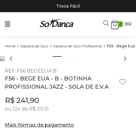
Troca Fácil
BR
Sapatos de Jazz
Sapatos de Jazz Profissional
F56 - Bege Eua -
REF
:
F56 BEGEEUA B
F56 - BEGE EUA - B - BOTINHA
PROFISSIONAL JAZZ - SOLA DE E.V.A
R$
241
,
90
ou
12
x de
R$
20
,
15
Mais formas de pagamento