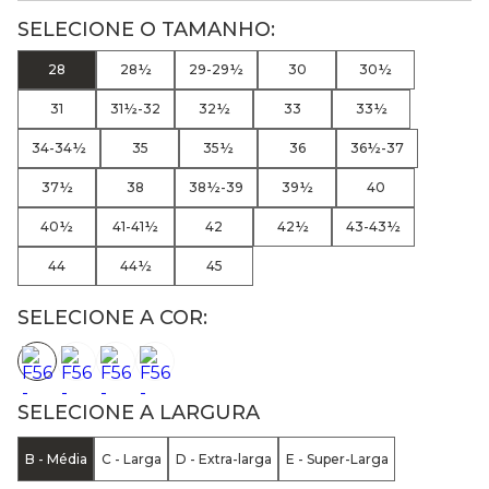
28
28½
29-29½
30
30½
31
31½-32
32½
33
33½
34-34½
35
35½
36
36½-37
37½
38
38½-39
39½
40
40½
41-41½
42
42½
43-43½
44
44½
45
SELECIONE A COR:
SELECIONE A LARGURA
B - Média
C - Larga
D - Extra-larga
E - Super-Larga