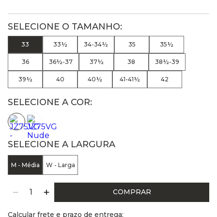
33
33½
34-34½
35
35½
36
36½-37
37½
38
38½-39
39½
40
40½
41-41½
42
SELECIONE A COR:
SELECIONE A LARGURA
M - Média
W - Larga
COMPRAR
Calcular frete e prazo de entrega: