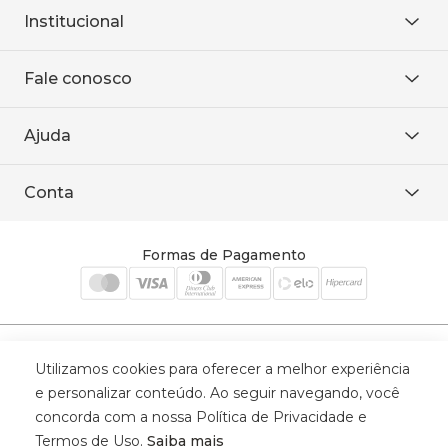
Institucional
Sobre Nós
Fale conosco
Onde encontrar
Área restrita
De seg. à sex. das 8h às 18h.
Trabalhe conosco
Ajuda
WhatsApp
Baixe o APP
sac@sodanca.com.br
Formas de pagamento
Conta
Política de entrega
Política de privacidade
Minha conta
Trocas e devoluções
Meus pedidos
Formas de Pagamento
Cadastre-se
Selos de Segurança
Utilizamos cookies para oferecer a melhor experiência
e personalizar conteúdo. Ao seguir navegando, você
concorda com a nossa Política de Privacidade e
Termos de Uso.
Saiba mais