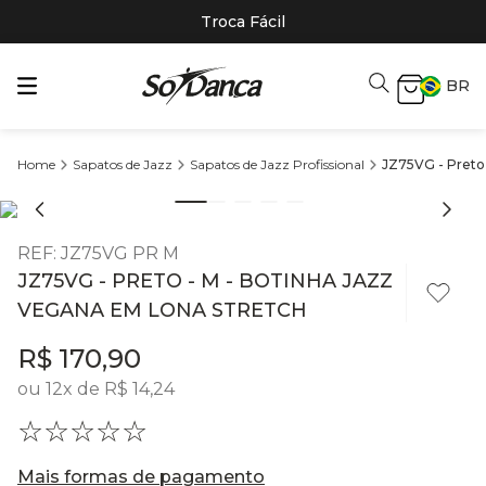
Troca Fácil
BR
Sapatos de Jazz
Sapatos de Jazz Profissional
JZ75VG - Preto
REF
:
JZ75VG PR M
JZ75VG - PRETO - M - BOTINHA JAZZ
VEGANA EM LONA STRETCH
R$
170
,
90
ou
12
x de
R$
14
,
24
☆
☆
☆
☆
☆
Mais formas de pagamento