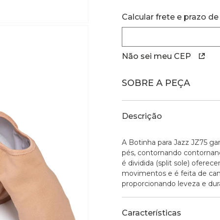
Calcular frete e prazo de
Não sei meu CEP
SOBRE A PEÇA
Descrição
A Botinha para Jazz JZ75 ga
pés, contornando contornand
é dividida (split sole) ofere
movimentos e é feita de cam
proporcionando leveza e dura
Características