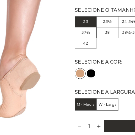
33
33½
34-34
37½
38
38½-3
42
SELECIONE A COR:
SELECIONE A LARGURA
M - Média
W - Larga