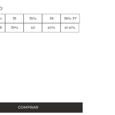
½
35
35½
36
36½-37
9
39½
40
40½
41-41½
COMPRAR