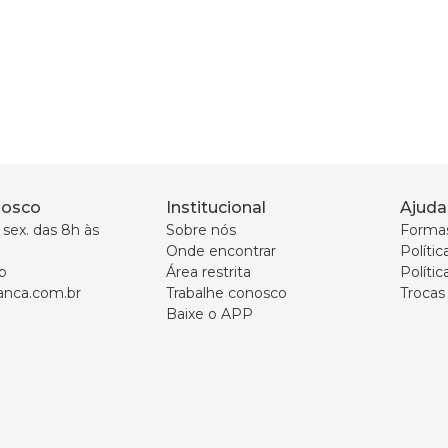
nosco
Institucional
Ajuda
sex. das 8h às 
Sobre nós
Forma
Onde encontrar
Políti
p
Área restrita
Polític
nca.com.br
Trabalhe conosco
Trocas
Baixe o APP