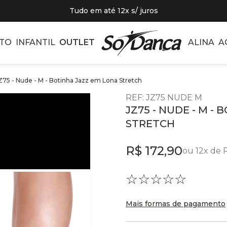
Tudo em até 12x s/ juros
TO
INFANTIL
OUTLET
ALINA
A
Z75 - Nude - M - Botinha Jazz em Lona Stretch
REF
:
JZ75 NUDE M
JZ75 - NUDE - M -
STRETCH
R$
172
,
90
ou
12
x de
☆
☆
☆
☆
☆
Mais formas de pagamento