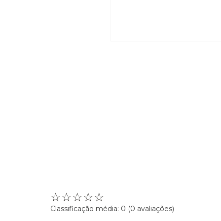
☆
☆
☆
☆
☆
Classificação média: 0
(0 avaliações)