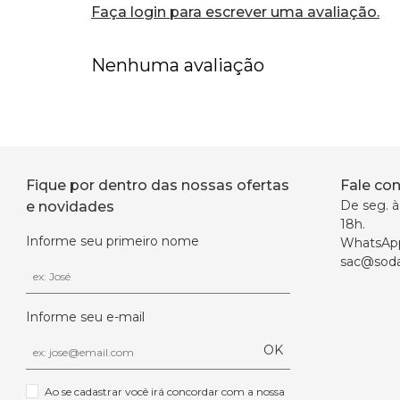
Faça login para escrever uma avaliação.
Nenhuma avaliação
Fique por dentro das nossas ofertas
Fale co
De seg. à 
e novidades
18h.
Informe seu primeiro nome
WhatsAp
sac@soda
Informe seu e-mail
OK
Ao se cadastrar você irá concordar com a nossa 