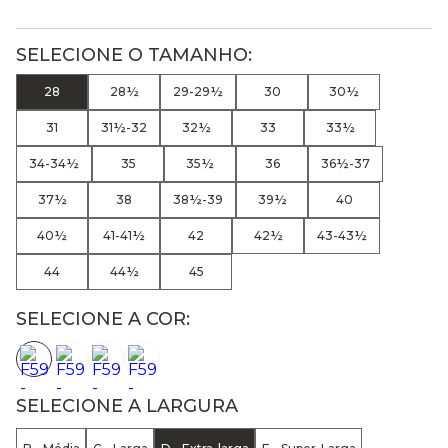
28
28½
29-29½
30
30½
31
31½-32
32½
33
33½
34-34½
35
35½
36
36½-37
37½
38
38½-39
39½
40
40½
41-41½
42
42½
43-43½
44
44½
45
SELECIONE A COR:
SELECIONE A LARGURA