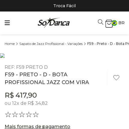
Troca Fácil
BR
Sapato de Jazz Profissional - Variações
F59 - Preto - D - Bota P
REF
:
F59 PRETO D
F59 - PRETO - D - BOTA
PROFISSIONAL JAZZ COM VIRA
R$
417
,
90
ou
12
x de
R$
34
,
82
☆
☆
☆
☆
☆
Mais formas de pagamento