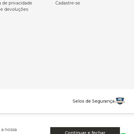
a de privacidade
Cadastre-se
 e devoluções
Selos de Segurança
la Califórnia - Osvaldo Cruz - SP - CEP: 17702-316.
 a nossa
Continuar e fechar