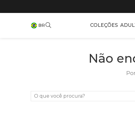
COLEÇÕES
ADUL
BR
Não en
Por
O que você procura?