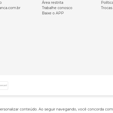
p
Área restrita
Polític
nca.com.br
Trabalhe conosco
Trocas
Baixe o APP
 direitos reservados | CNPJ: 59.907.634/0001-75 | Rua Santa Augusta, 409 - Vi
 personalizar conteúdo. Ao seguir navegando, você concorda com