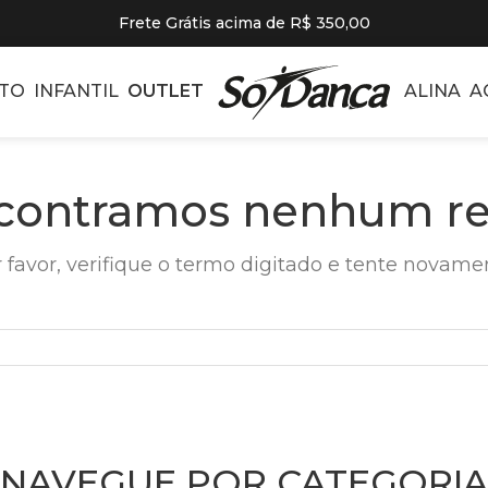
Frete Grátis acima de R$ 350,00
TO
INFANTIL
OUTLET
ALINA
A
contramos nenhum re
 favor, verifique o termo digitado e tente novame
NAVEGUE POR CATEGORIA