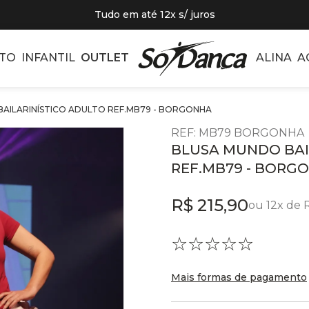
Tudo em até 12x s/ juros
TO
INFANTIL
OUTLET
ALINA
A
AILARINÍSTICO ADULTO REF.MB79 - BORGONHA
REF
:
MB79 BORGONHA
BLUSA MUNDO BAI
REF.MB79 - BORG
R$
215
,
90
ou
12
x de
☆
☆
☆
☆
☆
Mais formas de pagamento