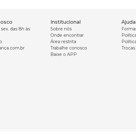
nosco
Institucional
Ajuda
sex. das 8h às 
Sobre nós
Forma
Onde encontrar
Políti
p
Área restrita
Polític
nca.com.br
Trabalhe conosco
Trocas
Baixe o APP