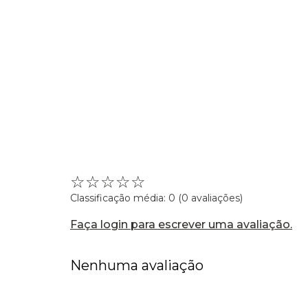
☆
☆
☆
☆
☆
Classificação média: 0
(0 avaliações)
Faça login para escrever uma avaliação.
Nenhuma avaliação