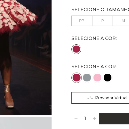
PP
P
M
SELECIONE A COR:
Provador Virtual