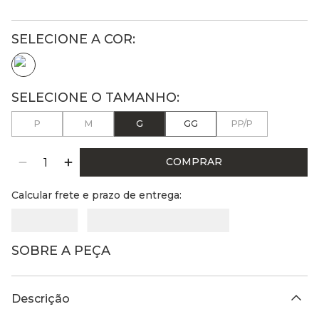
P
M
G
GG
PP/P
COMPRAR
Calcular frete e prazo de entrega:
SOBRE A PEÇA
Descrição