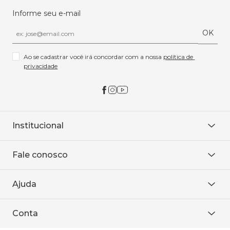
Informe seu e-mail
OK
Ao se cadastrar você irá concordar com a nossa 
política de 
privacidade
Institucional
Sobre Nós
Fale conosco
Onde encontrar
Área restrita
De seg. à sex. das 8h às 18h.
Trabalhe conosco
Ajuda
WhatsApp
Baixe o APP
sac@sodanca.com.br
Formas de pagamento
Conta
Política de entrega
Política de privacidade