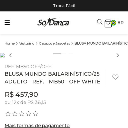
Troca Fácil
BR
Vestuário
Casacos e Jaquetas
BLUSA MUNDO BAILARINÍSTICO
REF
:
MB50 OFF/OFF
BLUSA MUNDO BAILARINÍSTICO/25
ADULTO - REF. - MB50 - OFF WHITE
R$
457
,
90
ou
12
x de
R$
38
,
15
☆
☆
☆
☆
☆
Mais formas de pagamento