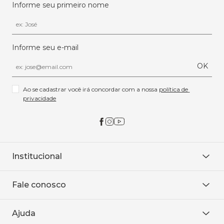
Informe seu primeiro nome
Informe seu e-mail
OK
Ao se cadastrar você irá concordar com a nossa 
política de 
privacidade
Institucional
Sobre Nós
Fale conosco
Onde encontrar
Área restrita
De seg. à sex. das 8h às 18h.
Trabalhe conosco
Ajuda
WhatsApp
Baixe o APP