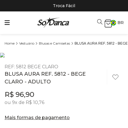
Troca Fácil
BR
Vestuário
Blusas e Camisetas
BLUSA AURA REF. 5812 - BEG
REF
:
5812 BEGE CLARO
BLUSA AURA REF. 5812 - BEGE
CLARO - ADULTO
R$
96
,
90
ou
9
x de
R$
10
,
76
Mais formas de pagamento