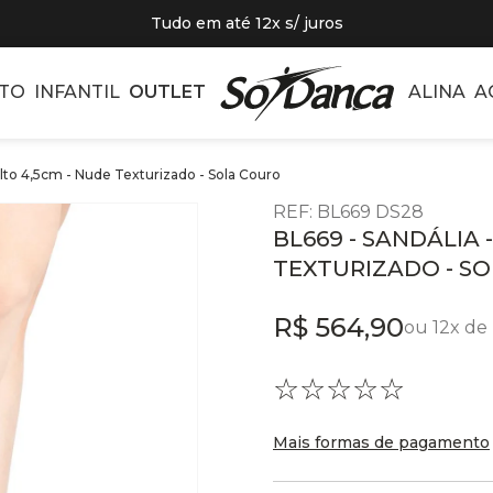
Tudo em até 12x s/ juros
TO
INFANTIL
OUTLET
ALINA
A
alto 4,5cm - Nude Texturizado - Sola Couro
REF
:
BL669 DS28
BL669 - SANDÁLIA 
TEXTURIZADO - S
R$
564
,
90
ou
12
x de
☆
☆
☆
☆
☆
Mais formas de pagamento