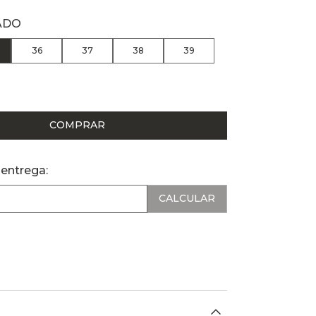
ADO
36
37
38
39
COMPRAR
 entrega: