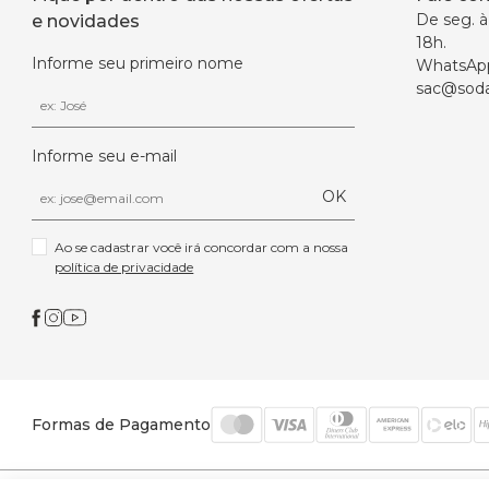
De seg. à 
e novidades
18h.
Informe seu primeiro nome
WhatsAp
sac@soda
Informe seu e-mail
OK
Ao se cadastrar você irá concordar com a nossa 
política de privacidade
Formas de Pagamento