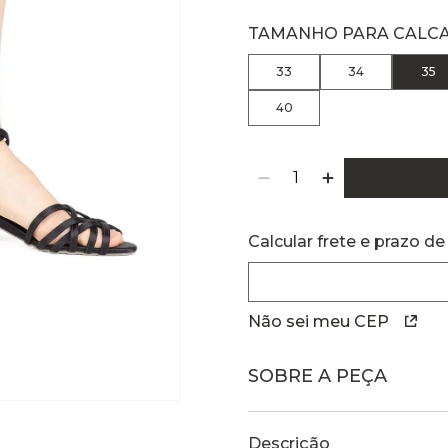
TAMANHO PARA CALC
33
34
35
40
Calcular frete e prazo de
Não sei meu CEP
SOBRE A PEÇA
Descrição