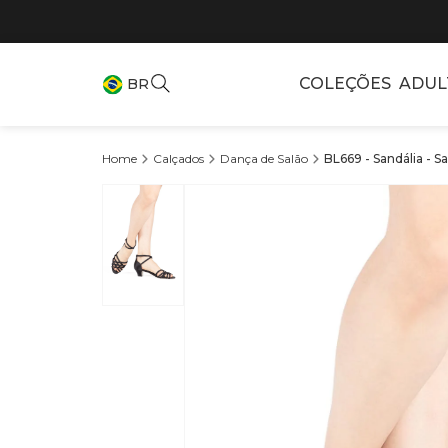
COLEÇÕES
ADUL
BR
Calçados
Dança de Salão
BL669 - Sandália - S