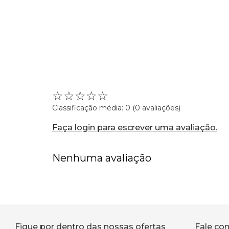
☆
☆
☆
☆
☆
Classificação média: 0
(0 avaliações)
Faça login para escrever uma avaliação.
Nenhuma avaliação
Fique por dentro das nossas ofertas
Fale co