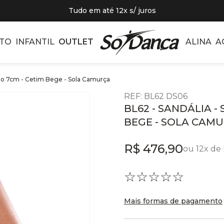
Tudo em até 12x s/ juros
TO
INFANTIL
OUTLET
ALINA
A
alto 7cm - Cetim Bege - Sola Camurça
REF
:
BL62 DS06
BL62 - SANDÁLIA -
BEGE - SOLA CAM
R$
476
,
90
ou
12
x de
☆
☆
☆
☆
☆
Mais formas de pagamento