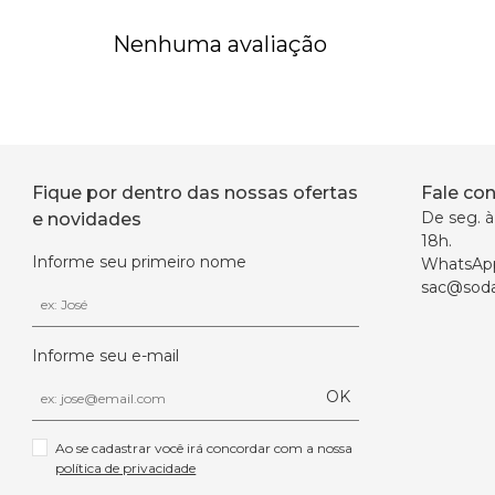
Nenhuma avaliação
Fique por dentro das nossas ofertas
Fale co
De seg. à 
e novidades
18h.
Informe seu primeiro nome
WhatsAp
sac@soda
Informe seu e-mail
OK
Ao se cadastrar você irá concordar com a nossa 
política de privacidade