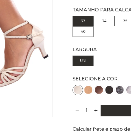
TAMANHO PARA CALC
33
34
35
40
LARGURA
UNI
SELECIONE A COR:
Calcular frete e prazo de