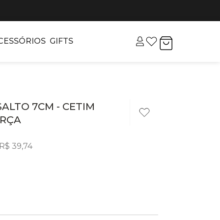
CESSÓRIOS
GIFTS
 SALTO 7CM - CETIM
URÇA
R$
39
,
74