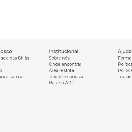
nosco
Institucional
Ajuda
sex. das 8h às 
Sobre nós
Forma
Onde encontrar
Políti
p
Área restrita
Polític
nca.com.br
Trabalhe conosco
Trocas
Baixe o APP