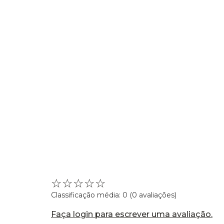
☆
☆
☆
☆
☆
Classificação média: 0
(0 avaliações)
Faça login para escrever uma avaliação.