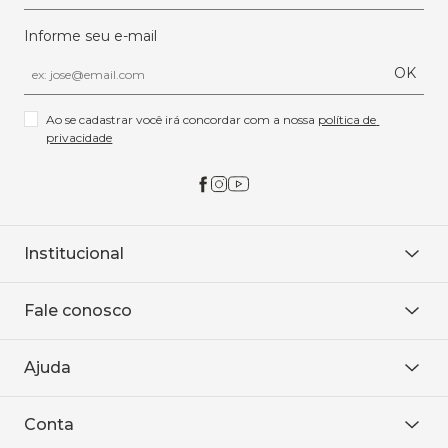
Informe seu e-mail
OK
Ao se cadastrar você irá concordar com a nossa 
política de 
privacidade
Institucional
Sobre Nós
Fale conosco
Onde encontrar
Área restrita
De seg. à sex. das 8h às 18h.
Trabalhe conosco
Ajuda
WhatsApp
Baixe o APP
sac@sodanca.com.br
Formas de pagamento
Conta
Política de entrega
Política de privacidade