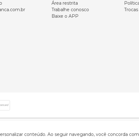
p
Área restrita
Polític
nca.com.br
Trabalhe conosco
Trocas
Baixe o APP
 direitos reservados | CNPJ: 59.907.634/0001-75 | Rua Santa Augusta, 409 - Vi
 personalizar conteúdo. Ao seguir navegando, você concorda com