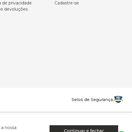
a de privacidade
Cadastre-se
 e devoluções
Selos de Segurança
la Califórnia - Osvaldo Cruz - SP - CEP: 17702-316.
 a nossa
Continuar e fechar