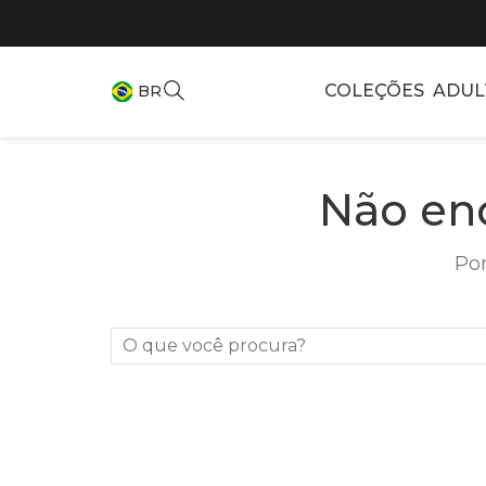
COLEÇÕES
ADUL
BR
Não en
Por
O que você procura?