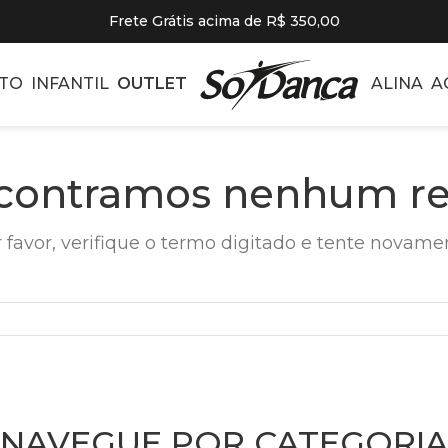
Frete Grátis acima de R$ 350,00
TO
INFANTIL
OUTLET
ALINA
A
contramos nenhum re
 favor, verifique o termo digitado e tente novame
NAVEGUE POR CATEGORIA