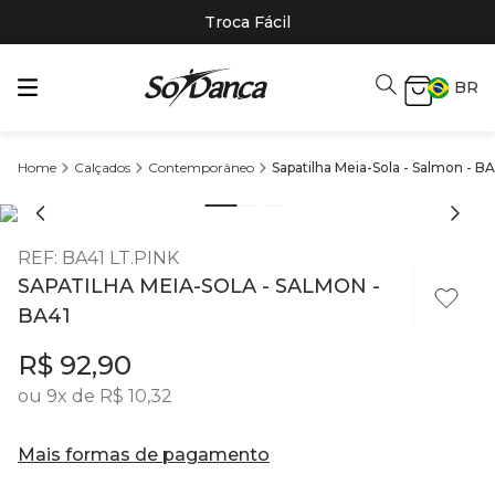
Troca Fácil
BR
Calçados
Contemporâneo
Sapatilha Meia-Sola - Salmon - BA
REF
:
BA41 LT.PINK
SAPATILHA MEIA-SOLA - SALMON -
BA41
R$
92
,
90
ou
9
x de
R$
10
,
32
Mais formas de pagamento