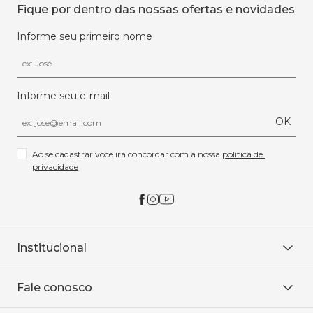
Fique por dentro das nossas ofertas e novidades
Informe seu primeiro nome
Informe seu e-mail
OK
Ao se cadastrar você irá concordar com a nossa 
política de 
privacidade
Institucional
Sobre Nós
Fale conosco
Onde encontrar
Área restrita