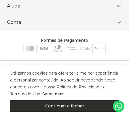
De seg. à sex. das 8h às 18h.
Trabalhe conosco
Ajuda
WhatsApp
Baixe o APP
sac@sodanca.com.br
Formas de pagamento
Conta
Política de entrega
Política de privacidade
Minha conta
Trocas e devoluções
Meus pedidos
Formas de Pagamento
Cadastre-se
Selos de Segurança
Utilizamos cookies para oferecer a melhor experiência
e personalizar conteúdo. Ao seguir navegando, você
concorda com a nossa Política de Privacidade e
Termos de Uso.
Saiba mais
© 2025 Trinys Indústria e Comércio Ltda - Todos os direitos reservados
| CNPJ: 59.907.634/0001-75 | Rua Santa Augusta, 409 - Vila
Continuar e fechar
Califórnia - Osvaldo Cruz - SP - CEP: 17702-316.