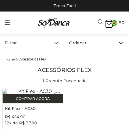
Troca Fácil
BR
Filtrar
Acessórios Flex
ACESSÓRIOS FLEX
1
Produto Encontrado
COMPRAR AGORA
Kit Flex - AC30
R$
454
,
90
12
x de
R$
37
,
90