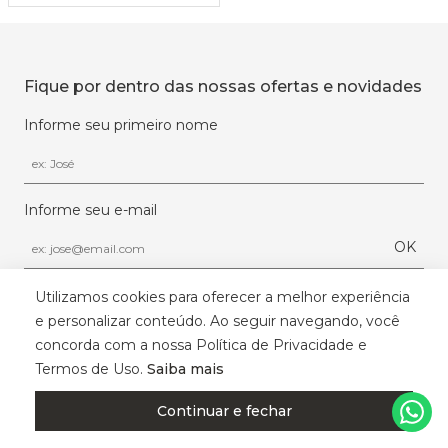
Fique por dentro das nossas ofertas e novidades
Informe seu primeiro nome
Informe seu e-mail
OK
Ao se cadastrar você irá concordar com a nossa 
política de 
Utilizamos cookies para oferecer a melhor experiência
privacidade
e personalizar conteúdo. Ao seguir navegando, você
concorda com a nossa Política de Privacidade e
Termos de Uso.
Saiba mais
Continuar e fechar
Institucional