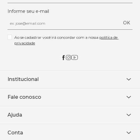
Informe seu e-mail
OK
Ao se cadastrar você irá concordar com a nossa 
política de 
privacidade
Institucional
Sobre Nós
Fale conosco
Onde encontrar
Área restrita
De seg. à sex. das 8h às 18h.
Trabalhe conosco
Ajuda
WhatsApp
Baixe o APP
sac@sodanca.com.br
Formas de pagamento
Conta
Política de entrega
Política de privacidade