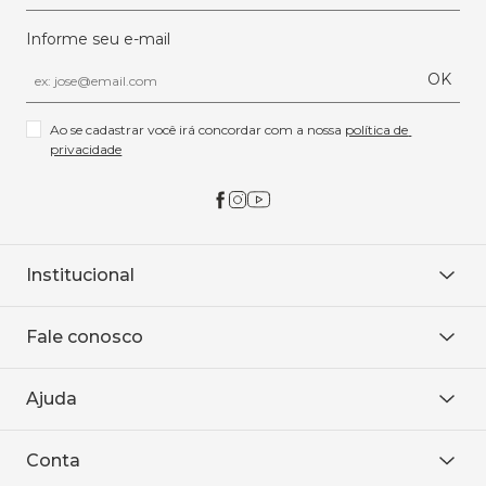
Informe seu e-mail
OK
Ao se cadastrar você irá concordar com a nossa 
política de 
privacidade
Institucional
Sobre Nós
Fale conosco
Onde encontrar
Área restrita
De seg. à sex. das 8h às 18h.
Trabalhe conosco
Ajuda
WhatsApp
Baixe o APP
sac@sodanca.com.br
Formas de pagamento
Conta
Política de entrega
Política de privacidade