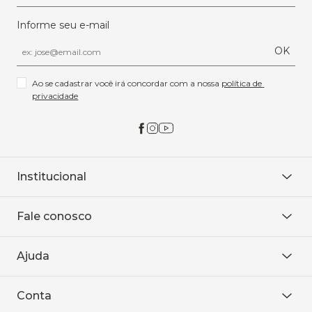
Informe seu e-mail
OK
Ao se cadastrar você irá concordar com a nossa 
política de 
privacidade
Institucional
Sobre Nós
Fale conosco
Onde encontrar
Área restrita
De seg. à sex. das 8h às 18h.
Trabalhe conosco
Ajuda
WhatsApp
Baixe o APP
sac@sodanca.com.br
Formas de pagamento
Conta
Política de entrega
Política de privacidade