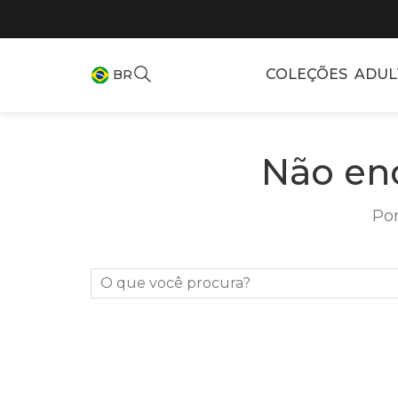
COLEÇÕES
ADUL
BR
Não en
Por
O que você procura?