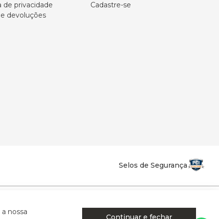
a de privacidade
Cadastre-se
 e devoluções
Selos de Segurança
la Califórnia - Osvaldo Cruz - SP - CEP: 17702-316.
 a nossa
Continuar e fechar