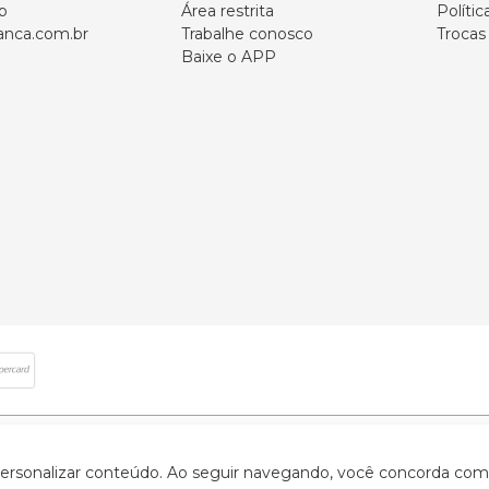
p
Área restrita
Polític
nca.com.br
Trabalhe conosco
Trocas
Baixe o APP
 direitos reservados | CNPJ: 59.907.634/0001-75 | Rua Santa Augusta, 409 - Vi
 personalizar conteúdo. Ao seguir navegando, você concorda com