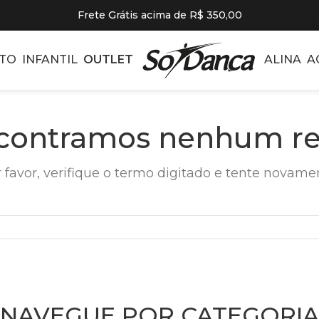
Frete Grátis acima de R$ 350,00
TO
INFANTIL
OUTLET
ALINA
A
contramos nenhum re
 favor, verifique o termo digitado e tente novame
NAVEGUE POR CATEGORIA