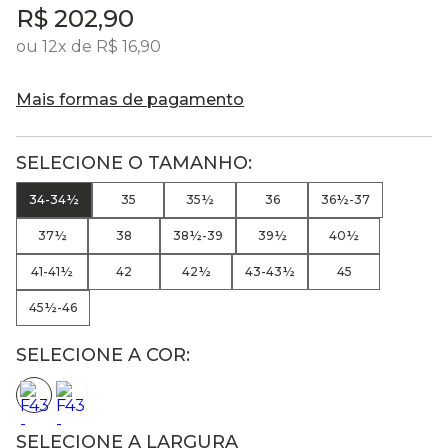
R$
202
,
90
ou
12
x de
R$
16
,
90
Mais formas de pagamento
34-34½
35
35½
36
36½-37
37½
38
38½-39
39½
40½
41-41½
42
42½
43-43½
45
45½-46
SELECIONE A COR:
SELECIONE A LARGURA