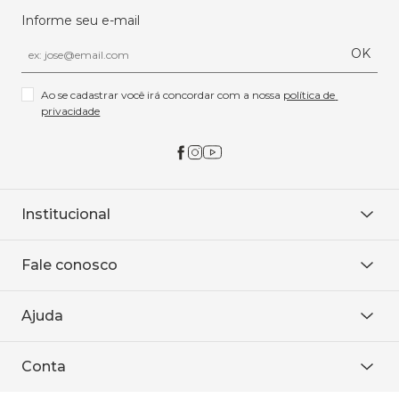
Informe seu e-mail
OK
Ao se cadastrar você irá concordar com a nossa 
política de 
privacidade
Institucional
Sobre Nós
Fale conosco
Onde encontrar
Área restrita
De seg. à sex. das 8h às 18h.
Trabalhe conosco
Ajuda
WhatsApp
Baixe o APP
sac@sodanca.com.br
Formas de pagamento
Conta
Política de entrega
Política de privacidade