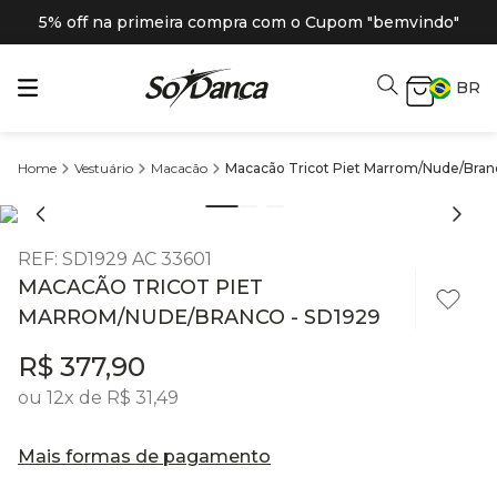
5% off na primeira compra com o Cupom "bemvindo"
BR
Vestuário
Macacão
Macacão Tricot Piet Marrom/Nude/Bran
REF
:
SD1929 AC 33601
MACACÃO TRICOT PIET
MARROM/NUDE/BRANCO - SD1929
R$
377
,
90
ou
12
x de
R$
31
,
49
Mais formas de pagamento