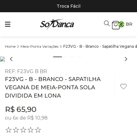
Troca Fácil
BR
Meia-Ponta Variações
F23VG - B - Branco - Sapatilha Vegana 
REF
:
F23VG B BR
F23VG - B - BRANCO - SAPATILHA
VEGANA DE MEIA-PONTA SOLA
DIVIDIDA EM LONA
R$
65
,
90
ou
6
x de
R$
10
,
98
☆
☆
☆
☆
☆