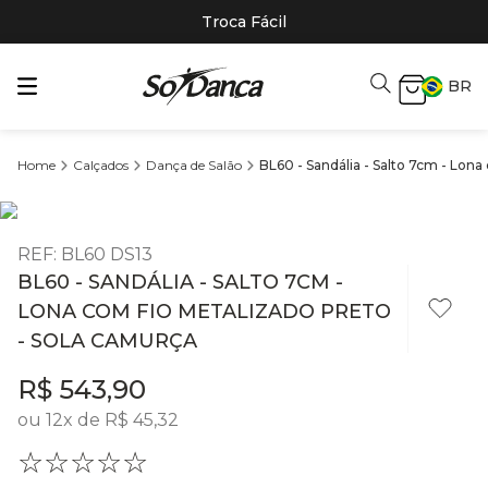
Troca Fácil
BR
Calçados
Dança de Salão
BL60 - Sandália - Salto 7cm - Lona
REF
:
BL60 DS13
BL60 - SANDÁLIA - SALTO 7CM -
LONA COM FIO METALIZADO PRETO
- SOLA CAMURÇA
R$
543
,
90
ou
12
x de
R$
45
,
32
☆
☆
☆
☆
☆