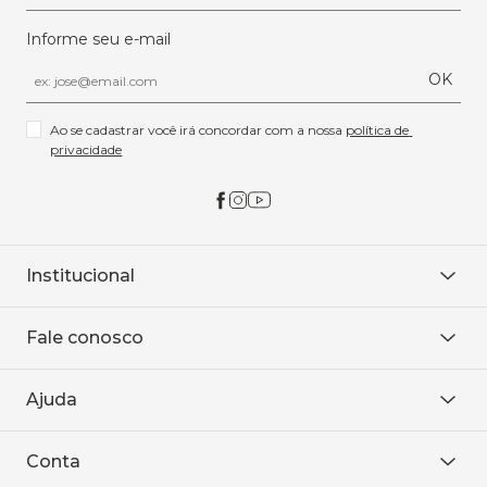
Informe seu e-mail
OK
Ao se cadastrar você irá concordar com a nossa 
política de 
privacidade
Institucional
Sobre Nós
Fale conosco
Onde encontrar
Área restrita
De seg. à sex. das 8h às 18h.
Trabalhe conosco
Ajuda
WhatsApp
Baixe o APP
sac@sodanca.com.br
Formas de pagamento
Conta
Política de entrega
Política de privacidade