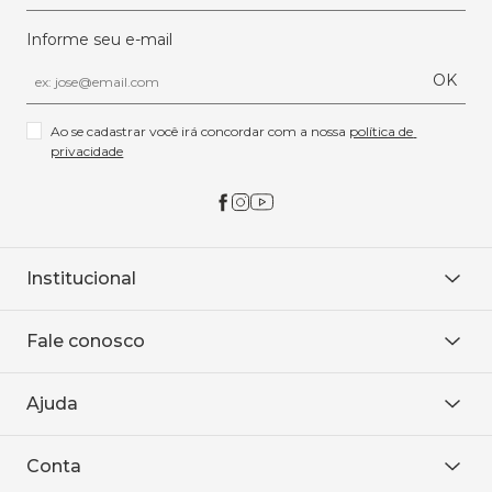
Informe seu e-mail
OK
Ao se cadastrar você irá concordar com a nossa 
política de 
privacidade
Institucional
Sobre Nós
Fale conosco
Onde encontrar
Área restrita
De seg. à sex. das 8h às 18h.
Trabalhe conosco
Ajuda
WhatsApp
Baixe o APP
sac@sodanca.com.br
Formas de pagamento
Conta
Política de entrega
Política de privacidade