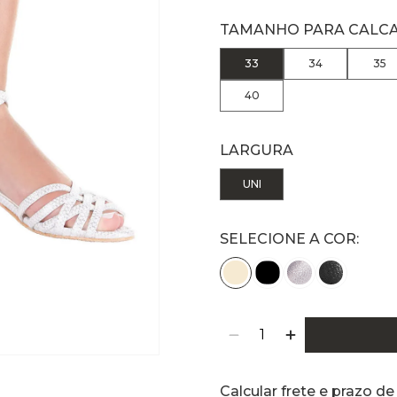
TAMANHO PARA CALC
33
34
35
40
LARGURA
UNI
SELECIONE A COR:
Calcular frete e prazo de