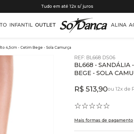
Tudo em até 12x s/ juros
TO
INFANTIL
OUTLET
ALINA
A
Salto 4,5cm - Cetim Bege - Sola Camurça
REF
:
BL668 DS06
BL668 - SANDÁLIA 
BEGE - SOLA CAM
R$
513
,
90
ou
12
x de
☆
☆
☆
☆
☆
Mais formas de pagamento