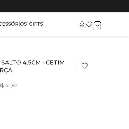
CESSÓRIOS
GIFTS
- SALTO 4,5CM - CETIM
URÇA
R$
42
,
82