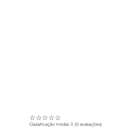
☆
☆
☆
☆
☆
Classificação média: 0
(0 avaliações)