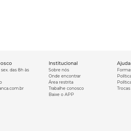
nosco
Institucional
Ajuda
sex. das 8h às 
Sobre nós
Forma
Onde encontrar
Políti
p
Área restrita
Polític
nca.com.br
Trabalhe conosco
Trocas
Baixe o APP