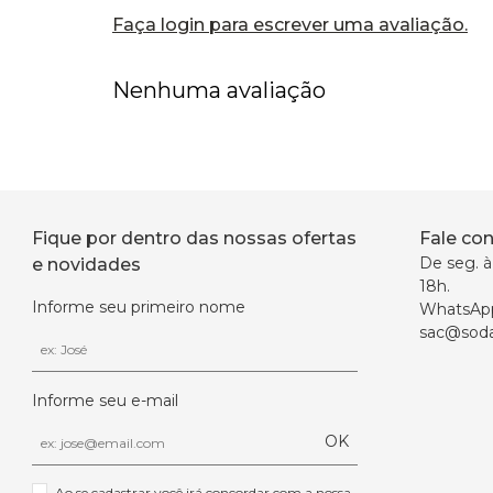
Faça login para escrever uma avaliação.
Nenhuma avaliação
Fique por dentro das nossas ofertas
Fale co
De seg. à 
e novidades
18h.
Informe seu primeiro nome
WhatsAp
sac@soda
Informe seu e-mail
OK
Ao se cadastrar você irá concordar com a nossa 