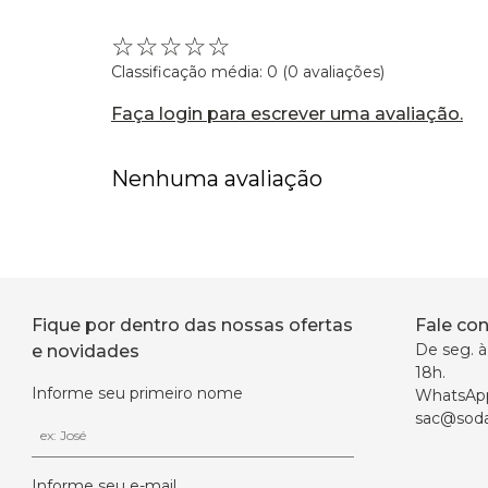
☆
☆
☆
☆
☆
Classificação média: 0
(0 avaliações)
Faça login para escrever uma avaliação.
Nenhuma avaliação
Fique por dentro das nossas ofertas
Fale co
De seg. à 
e novidades
18h.
Informe seu primeiro nome
WhatsAp
sac@soda
Informe seu e-mail