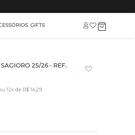
CESSÓRIOS
GIFTS
AGIORO 25/26 - REF.
ou
12
x de
R$
14
,
29