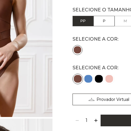
PP
P
M
SELECIONE A COR:
Provador Virtual