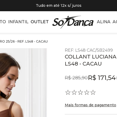
Tudo em até 12x s/ juros
TO
INFANTIL
OUTLET
ALINA
A
 25/26 - REF. LS48 - CACAU
REF
:
LS48 CAC/SB2499
COLLANT LUCIANA S
LS48 - CACAU
R$
171
,
54
R$
285
,
90
☆
☆
☆
☆
☆
Mais formas de pagamento