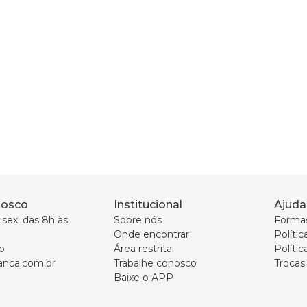
nosco
Institucional
Ajuda
sex. das 8h às 
Sobre nós
Forma
Onde encontrar
Políti
p
Área restrita
Polític
nca.com.br
Trabalhe conosco
Trocas
Baixe o APP