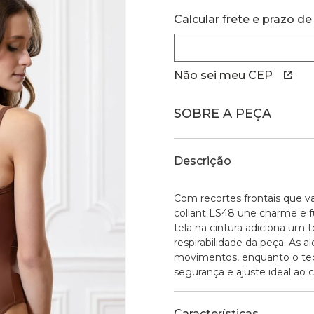
Calcular frete e prazo de
Não sei meu CEP
SOBRE A PEÇA
Descrição
Com recortes frontais que v
collant LS48 une charme e f
tela na cintura adiciona um 
respirabilidade da peça. As a
movimentos, enquanto o tec
segurança e ajuste ideal ao 
Características