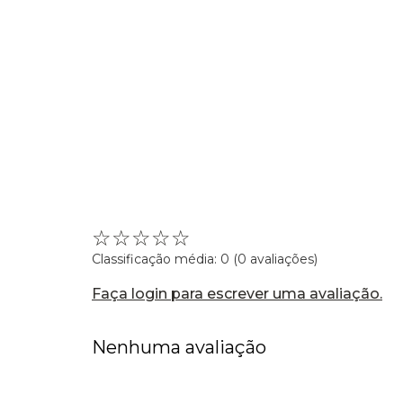
☆
☆
☆
☆
☆
Classificação média: 0
(0 avaliações)
Faça login para escrever uma avaliação.
Nenhuma avaliação