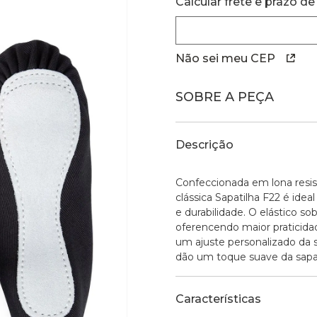
Calcular frete e prazo de
Não sei meu CEP
SOBRE A PEÇA
Descrição
Confeccionada em lona resist
clássica Sapatilha F22 é ide
e durabilidade. O elástico s
oferencendo maior praticidad
um ajuste personalizado da s
dão um toque suave da sapa
Características