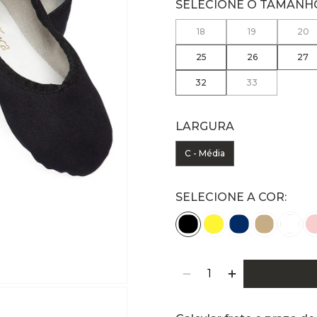
18
19
20
25
26
27
32
33
LARGURA
C - Média
SELECIONE A COR: