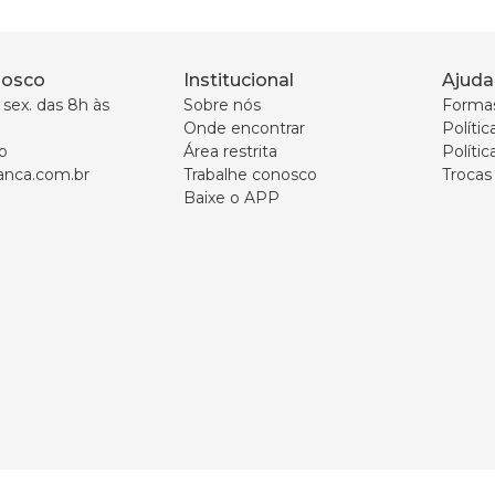
nosco
Institucional
Ajuda
sex. das 8h às 
Sobre nós
Forma
Onde encontrar
Políti
p
Área restrita
Polític
nca.com.br
Trabalhe conosco
Trocas
Baixe o APP