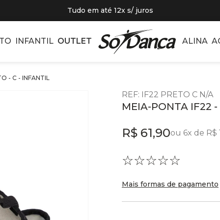
Tudo em até 12x s/ juros
TO
INFANTIL
OUTLET
ALINA
A
 - C - INFANTIL
REF
:
IF22 PRETO C N/A
MEIA-PONTA IF22 - 
R$
61
,
90
ou
6
x de
R$
☆
☆
☆
☆
☆
Mais formas de pagamento