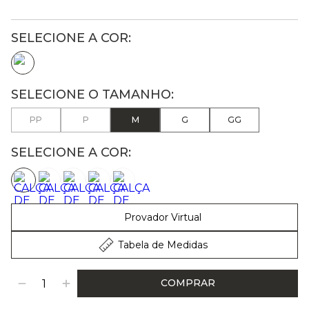
PP
P
M
G
GG
SELECIONE A COR:
Provador Virtual
Tabela de Medidas
COMPRAR