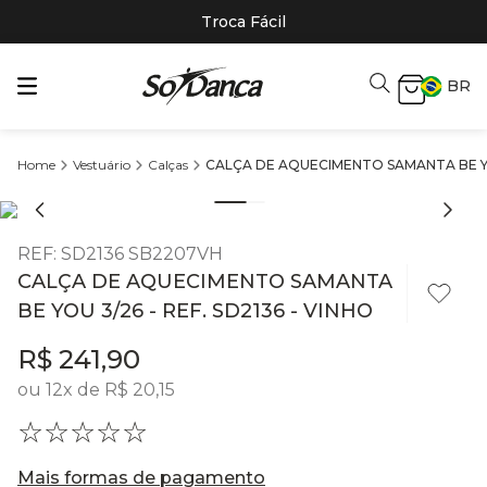
Troca Fácil
BR
Vestuário
Calças
CALÇA DE AQUECIMENTO SAMANTA BE YOU
REF
:
SD2136 SB2207VH
CALÇA DE AQUECIMENTO SAMANTA
BE YOU 3/26 - REF. SD2136 - VINHO
R$
241
,
90
ou
12
x de
R$
20
,
15
☆
☆
☆
☆
☆
Mais formas de pagamento