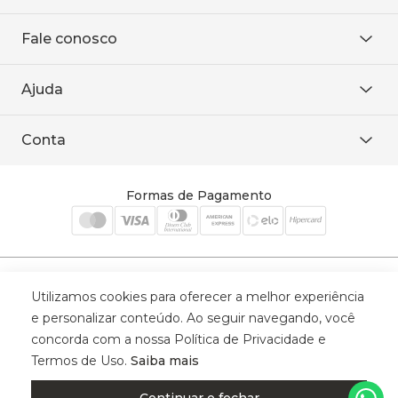
Sobre Nós
Fale conosco
Onde encontrar
Área restrita
De seg. à sex. das 8h às 18h.
Trabalhe conosco
Ajuda
WhatsApp
Baixe o APP
sac@sodanca.com.br
Formas de pagamento
Conta
Política de entrega
Política de privacidade
Minha conta
Trocas e devoluções
Meus pedidos
Formas de Pagamento
Cadastre-se
Selos de Segurança
Utilizamos cookies para oferecer a melhor experiência
e personalizar conteúdo. Ao seguir navegando, você
concorda com a nossa Política de Privacidade e
Termos de Uso.
Saiba mais
© 2025 Trinys Indústria e Comércio Ltda - Todos os direitos reservados
| CNPJ: 59.907.634/0001-75 | Rua Santa Augusta, 409 - Vila
Continuar e fechar