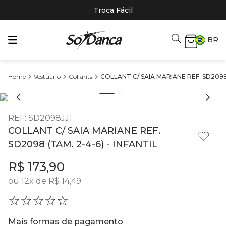
Troca Fácil
BR
Vestuário
Collants
COLLANT C/ SAIA MARIANE REF. SD2098 
REF
:
SD2098JJ1
COLLANT C/ SAIA MARIANE REF.
SD2098 (TAM. 2-4-6) - INFANTIL
R$
173
,
90
ou
12
x de
R$
14
,
49
☆
☆
☆
☆
☆
Mais formas de pagamento