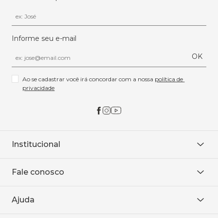
Informe seu e-mail
OK
Ao se cadastrar você irá concordar com a nossa 
política de 
privacidade
Institucional
Sobre Nós
Fale conosco
Onde encontrar
Área restrita
De seg. à sex. das 8h às 18h.
Trabalhe conosco
Ajuda
WhatsApp
Baixe o APP
sac@sodanca.com.br