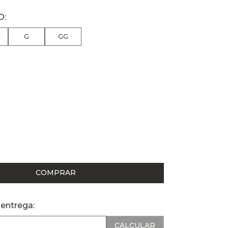
G
GG
COMPRAR
 entrega: