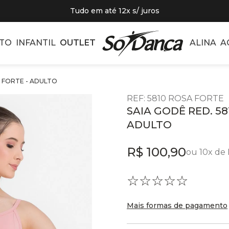
Tudo em até 12x s/ juros
TO
INFANTIL
OUTLET
ALINA
A
A FORTE - ADULTO
REF
:
5810 ROSA FORTE
SAIA GODÊ RED. 58
ADULTO
R$
100
,
90
ou
10
x de
☆
☆
☆
☆
☆
Mais formas de pagamento