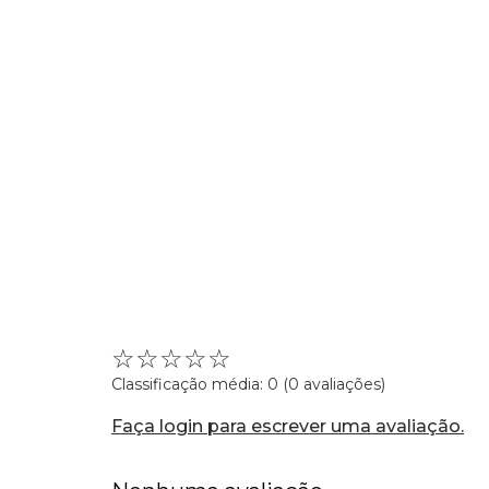
☆
☆
☆
☆
☆
Classificação média: 0
(0 avaliações)
Faça login para escrever uma avaliação.