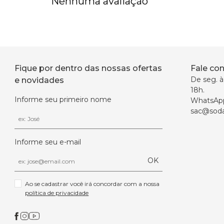
Nenhuma avaliação
Fique por dentro das nossas ofertas
Fale co
De seg. à 
e novidades
18h.
Informe seu primeiro nome
WhatsAp
sac@soda
Informe seu e-mail
OK
Ao se cadastrar você irá concordar com a nossa 
política de privacidade