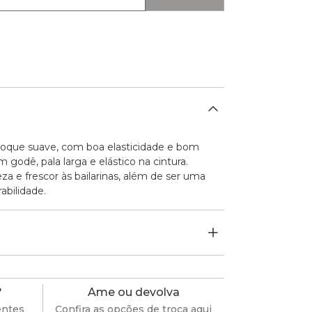
 toque suave, com boa elasticidade e bom
odê, pala larga e elástico na cintura.
za e frescor às bailarinas, além de ser uma
abilidade.
?
Ame ou devolva
entes
Confira as opções de troca aqui