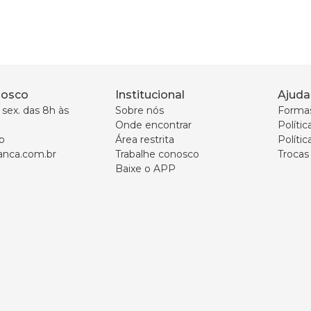
nosco
Institucional
Ajuda
sex. das 8h às 
Sobre nós
Forma
Onde encontrar
Políti
p
Área restrita
Polític
nca.com.br
Trabalhe conosco
Trocas
Baixe o APP