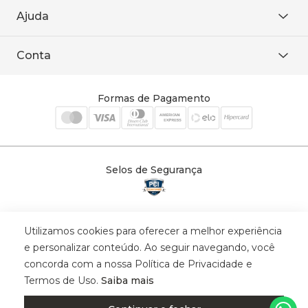
De seg. à sex. das 8h às 18h.
Trabalhe conosco
Ajuda
WhatsApp
Baixe o APP
sac@sodanca.com.br
Formas de pagamento
Conta
Política de entrega
Política de privacidade
Minha conta
Trocas e devoluções
Meus pedidos
Formas de Pagamento
Cadastre-se
Selos de Segurança
Utilizamos cookies para oferecer a melhor experiência
© 2025 Trinys Indústria e Comércio Ltda - Todos os direitos reservados
e personalizar conteúdo. Ao seguir navegando, você
| CNPJ: 59.907.634/0001-75 | Rua Santa Augusta, 409 - Vila
concorda com a nossa Política de Privacidade e
Califórnia - Osvaldo Cruz - SP - CEP: 17702-316.
Termos de Uso.
Saiba mais