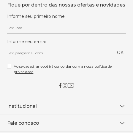
Fique por dentro das nossas ofertas e novidades
Informe seu primeiro nome
Informe seu e-mail
OK
Ao se cadastrar você irá concordar com a nossa 
política de 
privacidade
Institucional
Sobre Nós
Fale conosco
Onde encontrar
Área restrita